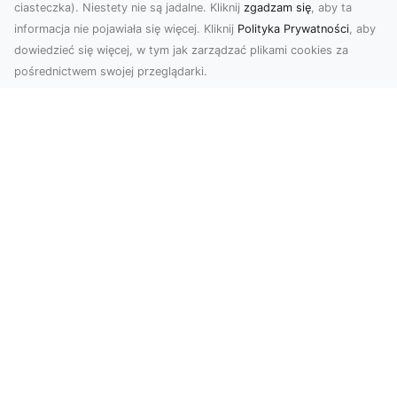
ciasteczka). Niestety nie są jadalne. Kliknij
zgadzam się
, aby ta
informacja nie pojawiała się więcej. Kliknij
Polityka Prywatności
, aby
dowiedzieć się więcej, w tym jak zarządzać plikami cookies za
pośrednictwem swojej przeglądarki.
Usługi dronem Tarnów – innowacyjne
podejście do fotografii i filmowania
Fotografia i filmowanie z drona stały się jednymi
z najpopularniejszych technologii
wykorzystywany...