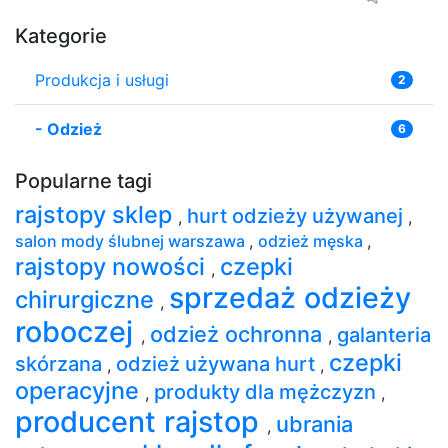
Kategorie
Produkcja i usługi
2
-
Odzież
6
Popularne tagi
rajstopy sklep
hurt odzieży używanej
,
,
salon mody ślubnej warszawa
,
odzież męska
,
rajstopy nowości
czepki
,
sprzedaż odzieży
chirurgiczne
,
roboczej
odzież ochronna
galanteria
,
,
czepki
skórzana
odzież używana hurt
,
,
operacyjne
produkty dla mężczyzn
,
,
producent rajstop
ubrania
,