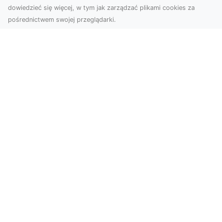
dowiedzieć się więcej, w tym jak zarządzać plikami cookies za
pośrednictwem swojej przeglądarki.
Usługi dronem Tarnów – innowacyjne
podejście do fotografii i filmowania
Fotografia i filmowanie z drona stały się jednymi
z najpopularniejszych technologii
wykorzystywany...