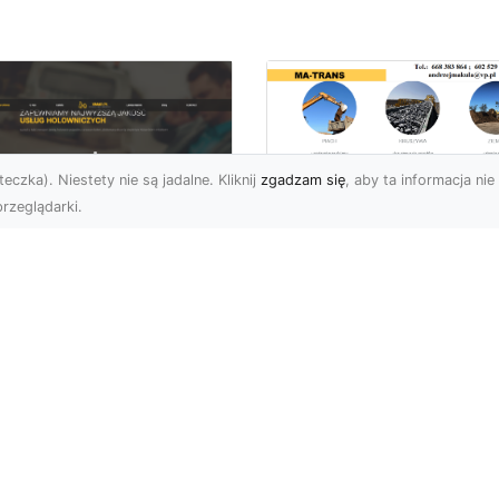
eczka). Niestety nie są jadalne. Kliknij
zgadzam się
, aby ta informacja nie 
rzeglądarki.
Przygotowanie
Terenu pod Budow
U XMar –
w Radomiu –
ofesjonalna Pomoc
Kompleksowe Usług
ogowa w Radomiu
MA-TRANS
 Wyciągnięcie Ręki
Profesjonalne
aczego Warto Wybrać
Przygotowanie Terenu –
U XMar jako Swojego
Podstawa Każdej Inwesty
rtnera Pomocy
Budowlanej Firma MA-
ogowej? Każdy kierowca,
TRANS z Radom...