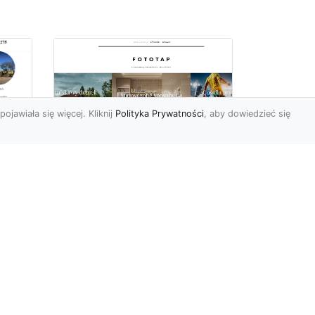
pojawiała się więcej. Kliknij
Polityka Prywatności
, aby dowiedzieć się
ę
Jaki rodzaj tapety
najlepiej sprawdza się
i
na ścianie
Tapety znane są
powszechnie od wielu,
wielu lat. Jednak muliłby się
cji
ten, kto sądziłby, że nic
się...