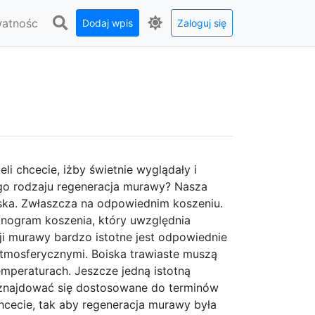
watnośc
Dodaj wpis
Zaloguj się
eli chcecie, iżby świetnie wyglądały i
ego rodzaju regeneracja murawy? Nasza
iska. Zwłaszcza na odpowiednim koszeniu.
onogram koszenia, który uwzględnia
cji murawy bardzo istotne jest odpowiednie
atmosferycznymi. Boiska trawiaste muszą
mperaturach. Jeszcze jedną istotną
ą znajdować się dostosowane do terminów
cecie, tak aby regeneracja murawy była