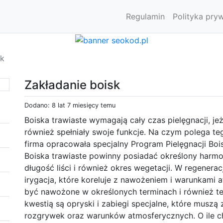
Regulamin
Polityka pry
sk
Zakładanie boisk
Dodano: 8 lat 7 miesięcy temu
Boiska trawiaste wymagają cały czas pielęgnacji, jeż
również spełniały swoje funkcje. Na czym polega t
firma opracowała specjalny Program Pielęgnacji Bo
Boiska trawiaste powinny posiadać określony harm
długość liści i również okres wegetacji. W regenera
irygacja, które koreluje z nawożeniem i warunkami 
być nawożone w określonych terminach i również te
kwestią są opryski i zabiegi specjalne, które musz
rozgrywek oraz warunków atmosferycznych. O ile ch