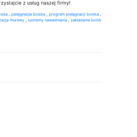
stajcie z usług naszej firmy!
oiska
,
pielęgnacja boiska
,
program pielęgnacji boiska
,
racja murawy
,
systemy nawadniania
,
zakładanie boisk