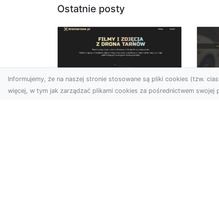
Ostatnie posty
Informujemy, że na naszej stronie stosowane są pliki cookies (tzw. ciast
więcej, w tym jak zarządzać plikami cookies za pośrednictwem swojej p
Usługi dronem
FH
Tarnów – innowacyjne
Pr
podejście do
Dr
fotografii i filmowania
na
Fotografia i filmowanie z
Dl
drona stały się jednymi z
FH
najpopularniejszych
Pa
technologii
Dr
wykorzystywany...