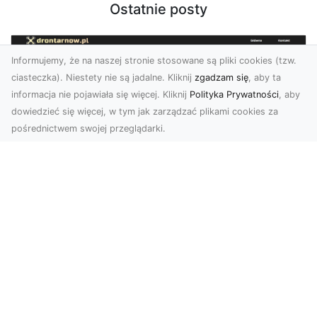
Ostatnie posty
Informujemy, że na naszej stronie stosowane są pliki cookies (tzw.
ciasteczka). Niestety nie są jadalne. Kliknij
zgadzam się
, aby ta
informacja nie pojawiała się więcej. Kliknij
Polityka Prywatności
, aby
dowiedzieć się więcej, w tym jak zarządzać plikami cookies za
pośrednictwem swojej przeglądarki.
Usługi dronem Tarnów – innowacyjne
podejście do fotografii i filmowania
Fotografia i filmowanie z drona stały się jednymi
z najpopularniejszych technologii
wykorzystywany...