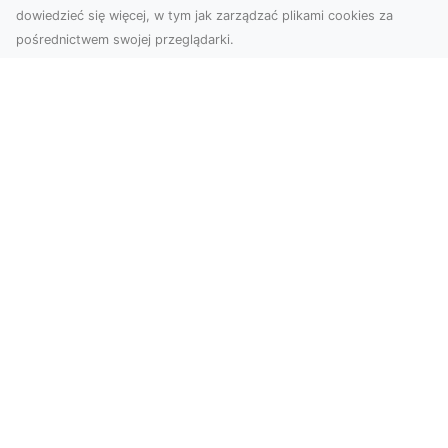
dowiedzieć się więcej, w tym jak zarządzać plikami cookies za
pośrednictwem swojej przeglądarki.
Usługi dronem Tarnów – innowacyjne
podejście do fotografii i filmowania
Fotografia i filmowanie z drona stały się jednymi
z najpopularniejszych technologii
wykorzystywany...