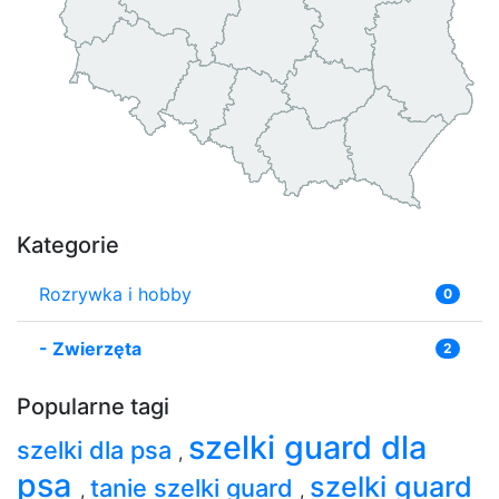
Kategorie
Rozrywka i hobby
0
-
Zwierzęta
2
Popularne tagi
szelki guard dla
szelki dla psa
,
psa
szelki guard
tanie szelki guard
,
,