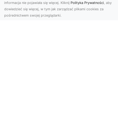
informacja nie pojawiała się więcej. Kliknij
Polityka Prywatności
, aby
dowiedzieć się więcej, w tym jak zarządzać plikami cookies za
pośrednictwem swojej przeglądarki.
Usługi dronem Tarnów – innowacyjne
podejście do fotografii i filmowania
Fotografia i filmowanie z drona stały się jednymi
z najpopularniejszych technologii
wykorzystywany...