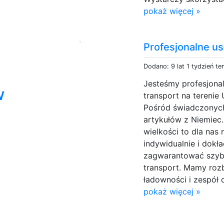
pokaż więcej »
,
z
Profesjonalne u
Dodano: 9 lat 1 tydzień t
Jesteśmy profesjonal
w
transport na terenie 
Pośród świadczonych
artykułów z Niemiec.
wielkości to dla nas
indywidualnie i dokł
zagwarantować szyb
transport. Mamy roz
ładowności i zespół
pokaż więcej »