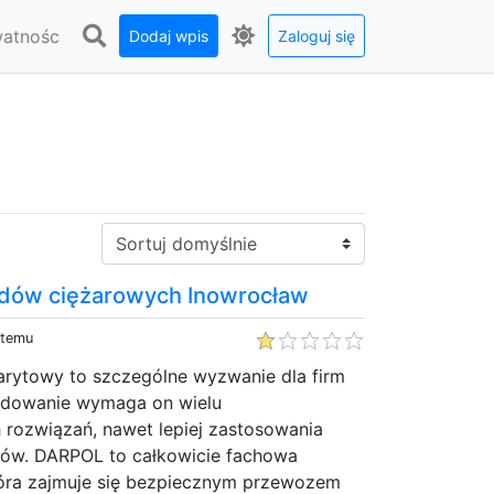
watnośc
Dodaj wpis
Zaloguj się
Sortuj:
dów ciężarowych Inowrocław
 temu
arytowy to szczególne wyzwanie dla firm
ydowanie wymaga on wielu
 rozwiązań, nawet lepiej zastosowania
ów. DARPOL to całkowicie fachowa
tóra zajmuje się bezpiecznym przewozem