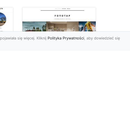
pojawiała się więcej. Kliknij
Polityka Prywatności
, aby dowiedzieć się
ę
Jaki rodzaj tapety
najlepiej sprawdza się
i
na ścianie
Tapety znane są
powszechnie od wielu,
wielu lat. Jednak muliłby się
cji
ten, kto sądziłby, że nic
się...