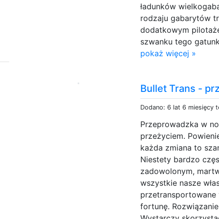
ładunków wielkogaba
rodzaju gabarytów t
dodatkowym pilotaże
szwanku tego gatunku
pokaż więcej »
Bullet Trans - p
Dodano: 6 lat 6 miesięcy 
Przeprowadzka w no
przeżyciem. Powieni
każda zmiana to sza
Niestety bardzo częs
zadowolonym, martwi
wszystkie nasze włas
przetransportowane 
fortunę. Rozwiązanie
Wystarczy skorzystać 