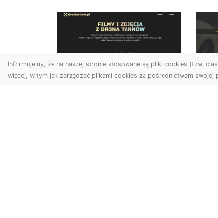
Informujemy, że na naszej stronie stosowane są pliki cookies (tzw. ciast
więcej, w tym jak zarządzać plikami cookies za pośrednictwem swojej p
Usługi dronem
FH
Tarnów – innowacyjne
Pr
podejście do
Dr
fotografii i filmowania
na
Fotografia i filmowanie z
Dl
drona stały się jednymi z
FH
najpopularniejszych
Pa
technologii
Dr
wykorzystywany...
naw