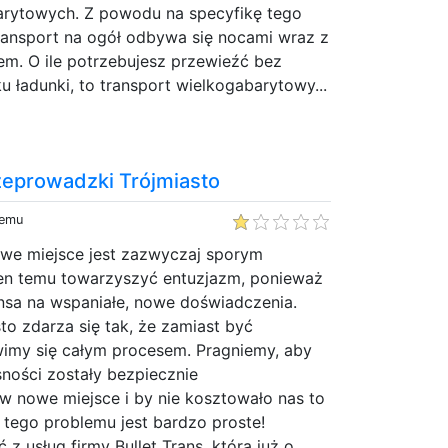
rytowych. Z powodu na specyfikę tego
ransport na ogół odbywa się nocami wraz z
m. O ile potrzebujesz przewieźć bez
 ładunki, to transport wielkogabarytowy...
rzeprowadzki Trójmiasto
temu
we miejsce jest zazwyczaj sporym
en temu towarzyszyć entuzjazm, ponieważ
nsa na wspaniałe, nowe doświadczenia.
to zdarza się tak, że zamiast być
my się całym procesem. Pragniemy, aby
ności zostały bezpiecznie
w nowe miejsce i by nie kosztowało nas to
 tego problemu jest bardzo proste!
z usług firmy Bullet Trans, która już o...