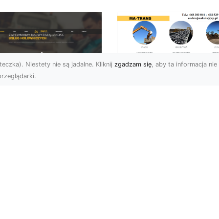
eczka). Niestety nie są jadalne. Kliknij
zgadzam się
, aby ta informacja nie 
rzeglądarki.
Przygotowanie
Terenu pod Budow
U XMar –
w Radomiu –
ofesjonalna Pomoc
Kompleksowe Usług
ogowa w Radomiu
MA-TRANS
 Wyciągnięcie Ręki
Profesjonalne
aczego Warto Wybrać
Przygotowanie Terenu –
U XMar jako Swojego
Podstawa Każdej Inwesty
rtnera Pomocy
Budowlanej Firma MA-
ogowej? Każdy kierowca,
TRANS z Radom...
et najba...