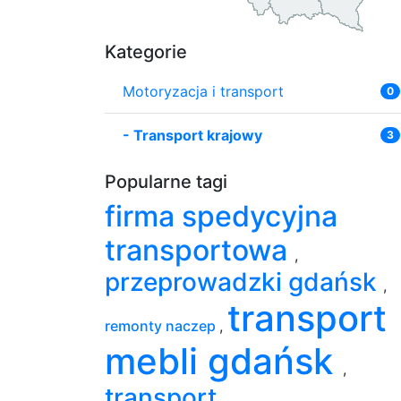
Kategorie
Motoryzacja i transport
0
-
Transport krajowy
3
Popularne tagi
firma spedycyjna
transportowa
,
przeprowadzki gdańsk
,
transport
remonty naczep
,
mebli gdańsk
,
transport