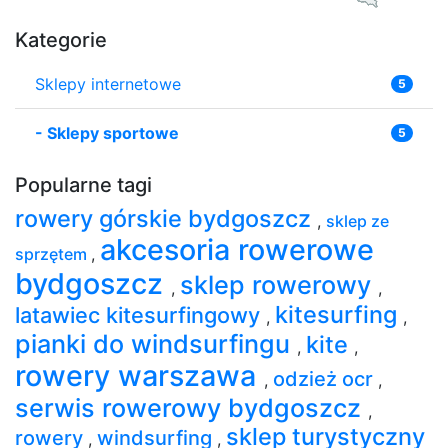
Kategorie
Sklepy internetowe
5
-
Sklepy sportowe
5
Popularne tagi
rowery górskie bydgoszcz
,
sklep ze
akcesoria rowerowe
sprzętem
,
bydgoszcz
sklep rowerowy
,
,
kitesurfing
latawiec kitesurfingowy
,
,
pianki do windsurfingu
kite
,
,
rowery warszawa
odzież ocr
,
,
serwis rowerowy bydgoszcz
,
sklep turystyczny
rowery
windsurfing
,
,