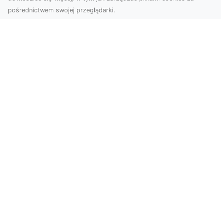
pośrednictwem swojej przeglądarki.
Usługi dronem Tarnów – innowacyjne
podejście do fotografii i filmowania
Fotografia i filmowanie z drona stały się jednymi
z najpopularniejszych technologii
wykorzystywany...