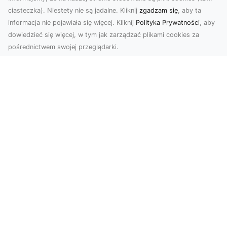
ciasteczka). Niestety nie są jadalne. Kliknij
zgadzam się
, aby ta
informacja nie pojawiała się więcej. Kliknij
Polityka Prywatności
, aby
dowiedzieć się więcej, w tym jak zarządzać plikami cookies za
pośrednictwem swojej przeglądarki.
Usługi dronem Tarnów – innowacyjne
podejście do fotografii i filmowania
Fotografia i filmowanie z drona stały się jednymi
z najpopularniejszych technologii
wykorzystywany...