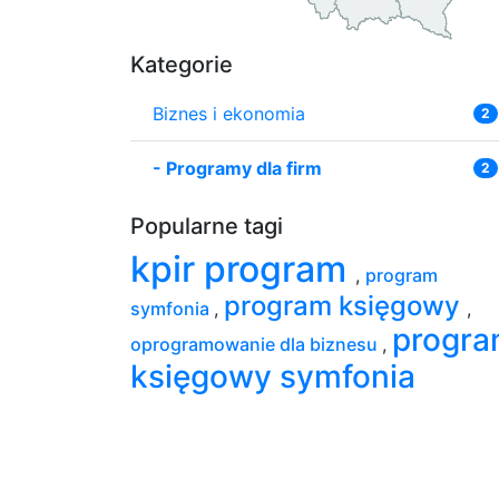
Kategorie
Biznes i ekonomia
2
-
Programy dla firm
2
Popularne tagi
kpir program
,
program
program księgowy
symfonia
,
,
progr
oprogramowanie dla biznesu
,
księgowy symfonia