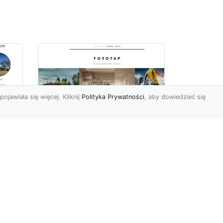
pojawiała się więcej. Kliknij
Polityka Prywatności
, aby dowiedzieć się
ę
Jaki rodzaj tapety
najlepiej sprawdza się
i
na ścianie
Tapety znane są
powszechnie od wielu,
wielu lat. Jednak muliłby się
cji
ten, kto sądziłby, że nic