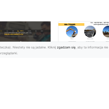
eczka). Niestety nie są jadalne. Kliknij
zgadzam się
, aby ta informacja nie 
rzeglądarki.
Przygotowanie
Terenu pod Budow
U XMar –
w Radomiu –
ofesjonalna Pomoc
Kompleksowe Usług
ogowa w Radomiu
MA-TRANS
 Wyciągnięcie Ręki
Profesjonalne
aczego Warto Wybrać
Przygotowanie Terenu –
U XMar jako Swojego
Podstawa Każdej Inwesty
rtnera Pomocy