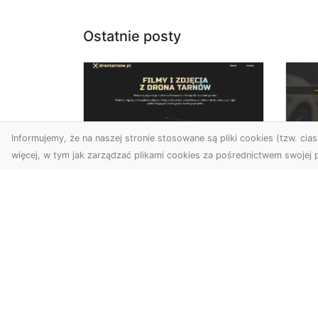
Ostatnie posty
Informujemy, że na naszej stronie stosowane są pliki cookies (tzw. ciast
więcej, w tym jak zarządzać plikami cookies za pośrednictwem swojej p
Usługi dronem
FH
Tarnów – innowacyjne
Pr
podejście do
Dr
fotografii i filmowania
na
Fotografia i filmowanie z
Dl
drona stały się jednymi z
FH
najpopularniejszych
Pa
technologii