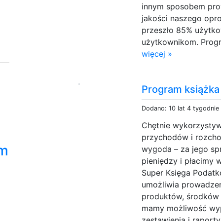
innym sposobem pro
jakości naszego opr
przeszło 85% użytko
użytkownikom. Progra
więcej »
Program książka
Dodano: 10 lat 4 tygodnie
Chętnie wykorzystyw
przychodów i rozcho
am
wygoda – za jego s
pieniędzy i płacimy 
Super Księga Podatk
umożliwia prowadzen
produktów, środków 
mamy możliwość wyp
zestawienia i raporty