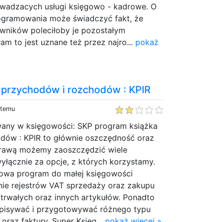
wadzacych usługi księgowo - kadrowe. O
ogramowania może świadczyć fakt, że
wników poleciłoby je pozostałym
m to jest uznane też przez najro...
pokaż
 przychodów i rozchodów : KPIR
 temu
any w księgowości: SKP program książka
dów : KPIR to głównie oszczędność oraz
prawą możemy zaoszczędzić wiele
wyłącznie za opcje, z których korzystamy.
owa program do małej księgowości
ie rejestrów VAT sprzedaży oraz zakupu
trwałych oraz innych artykułów. Ponadto
isywać i przygotowywać różnego typu
 oraz faktury. Super Księg...
pokaż więcej »