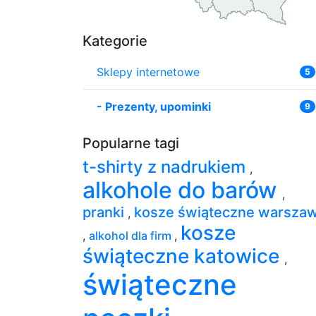
Kategorie
Sklepy internetowe
5
-
Prezenty, upominki
9
Popularne tagi
t-shirty z nadrukiem
,
alkohole do barów
,
pranki
kosze świąteczne warsza
,
kosze
,
alkohol dla firm
,
świąteczne katowice
,
świąteczne