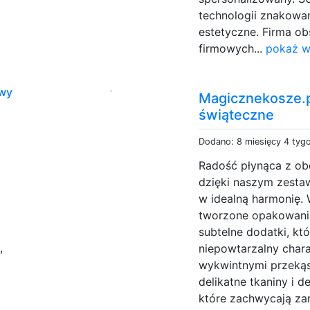
technologii znakowan
estetyczne. Firma ob
firmowych...
pokaż w
wy
Magicznekosze.p
świąteczne
Dodano: 8 miesięcy 4 tyg
Radość płynąca z o
dzięki naszym zestaw
w idealną harmonię. 
tworzone opakowania
subtelne dodatki, k
,
niepowtarzalny charak
wykwintnymi przekąs
delikatne tkaniny i 
które zachwycają zar