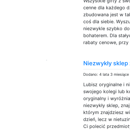
Wszystkie gifty z s
cenne dla każdego d
zbudowana jest w ta
coś dla siebie. Wys
niezwykle szybko do
bohaterem. Dla stały
rabaty cenowe, przy
Niezwykły sklep
Dodano: 4 lata 3 miesiące
Lubisz oryginalne i 
swojego kolegi lub k
oryginalny i wyróżni
niezwykły sklep, zna
którym znajdziesz wi
dzień, lecz w nietu
Ci polecić przedmio