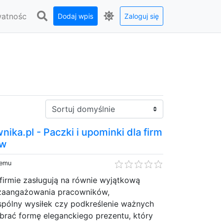
watnośc
Dodaj wpis
Zaloguj się
Sortuj:
ika.pl - Paczki i upominki dla firm
ów
temu
firmie zasługują na równie wyjątkową
 zaangażowania pracowników,
pólny wysiłek czy podkreślenie ważnych
rać formę eleganckiego prezentu, który