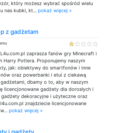
wzór, który możesz wybrać spośród wielu
u nas kubki, kt...
pokaż więcej »
ep z gadżetam
temu
L4u.com.pl zaprasza fanów gry Minecraft i
h Harry Pottera. Proponujemy naszym
kty, jak: obiektywy do smartfonów i inne
onów oraz powerbanki i etui z ciekawą
 z gadżetami, dbamy o to, aby w naszym
ię licencjonowane gadżety dla dorosłych i
y gadżety dekoracyjne i użyteczne oraz
ll4u.com.pl znajdziecie licencjonowane
w...
pokaż więcej »
ty i gadżety