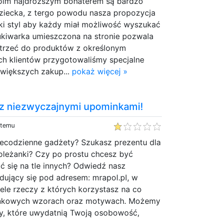
woim najdroższym bohaterem są bardzo
ziecka, z tergo powodu nasza propozycja
ki styl aby każdy miał możliwość wyszukać
zukiwarka umieszczona na stronie pozwala
trzeć do produktów z określonym
ch klientów przygotowaliśmy specjalne
 większych zakup...
pokaż więcej »
 z niezwyczajnymi upominkami!
 temu
niecodzienne gadżety? Szukasz prezentu dla
oleżanki? Czy po prostu chcesz być
ać się na tle innych? Odwiedź nasz
jdujący się pod adresem: mrapol.pl, w
ele rzeczy z których korzystasz na co
zinkowych wzorach oraz motywach. Możemy
ty, które uwydatnią Twoją osobowość,