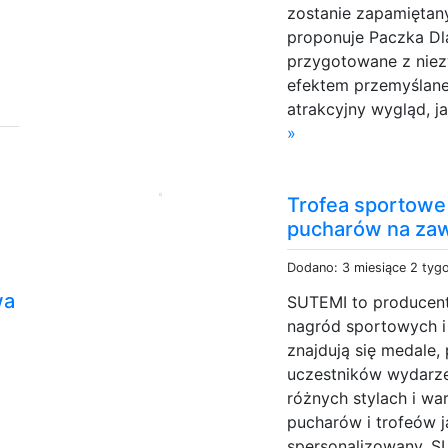
zostanie zapamiętany
proponuje Paczka Dl
przygotowane z niez
efektem przemyślanej
atrakcyjny wygląd, j
»
Trofea sportowe
pucharów na zaw
Dodano: 3 miesiące 2 tyg
wa
SUTEMI to producent
nagród sportowych i
znajdują się medale,
uczestników wydarze
różnych stylach i war
pucharów i trofeów 
spersonalizowany. 