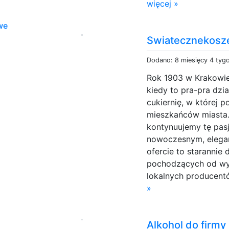
więcej »
we
Swiatecznekosze
Dodano: 8 miesięcy 4 tyg
Rok 1903 w Krakowie
kiedy to pra-pra dzi
cukiernię, w której 
mieszkańców miasta.
kontynuujemy tę pasj
nowoczesnym, elegan
ofercie to staranni
pochodzących od wy
lokalnych producentó
»
Alkohol do firmy