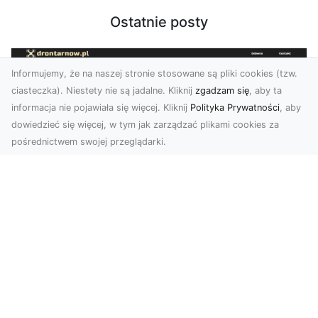
Ostatnie posty
Informujemy, że na naszej stronie stosowane są pliki cookies (tzw.
ciasteczka). Niestety nie są jadalne. Kliknij
zgadzam się
, aby ta
informacja nie pojawiała się więcej. Kliknij
Polityka Prywatności
, aby
dowiedzieć się więcej, w tym jak zarządzać plikami cookies za
pośrednictwem swojej przeglądarki.
Usługi dronem Tarnów – innowacyjne
podejście do fotografii i filmowania
Fotografia i filmowanie z drona stały się jednymi
z najpopularniejszych technologii
wykorzystywany...