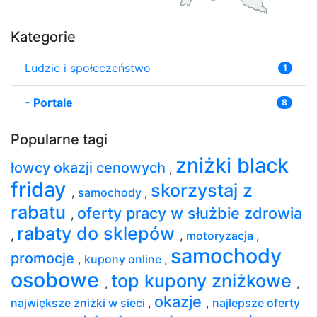
Kategorie
Ludzie i społeczeństwo
1
-
Portale
8
Popularne tagi
zniżki black
łowcy okazji cenowych
,
friday
skorzystaj z
,
samochody
,
rabatu
oferty pracy w służbie zdrowia
,
rabaty do sklepów
,
,
motoryzacja
,
samochody
promocje
,
kupony online
,
osobowe
top kupony zniżkowe
,
,
okazje
największe zniżki w sieci
,
,
najlepsze oferty