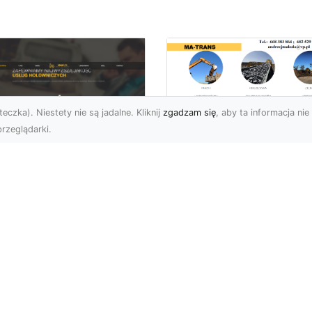
eczka). Niestety nie są jadalne. Kliknij
zgadzam się
, aby ta informacja nie 
rzeglądarki.
Przygotowanie
Terenu pod Budow
U XMar –
w Radomiu –
ofesjonalna Pomoc
Kompleksowe Usług
ogowa w Radomiu
MA-TRANS
 Wyciągnięcie Ręki
Profesjonalne
aczego Warto Wybrać
Przygotowanie Terenu –
U XMar jako Swojego
Podstawa Każdej Inwesty
rtnera Pomocy
Budowlanej Firma MA-
ogowej? Każdy kierowca,
TRANS z Radom...