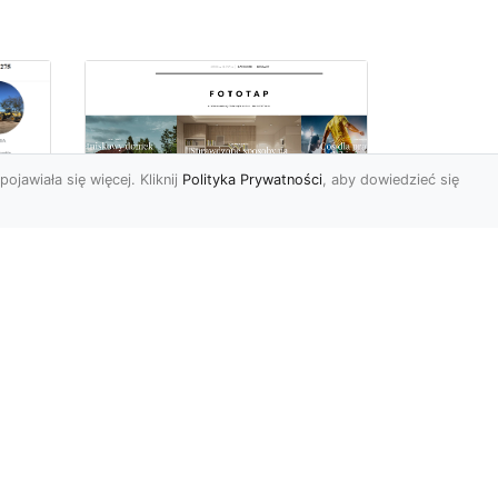
pojawiała się więcej. Kliknij
Polityka Prywatności
, aby dowiedzieć się
ę
Jaki rodzaj tapety
najlepiej sprawdza się
i
na ścianie
Tapety znane są
powszechnie od wielu,
wielu lat. Jednak muliłby się
cji
ten, kto sądziłby, że nic
się...