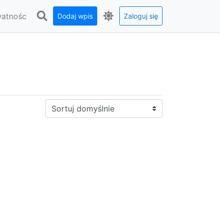
watnośc
Dodaj wpis
Zaloguj się
Sortuj: