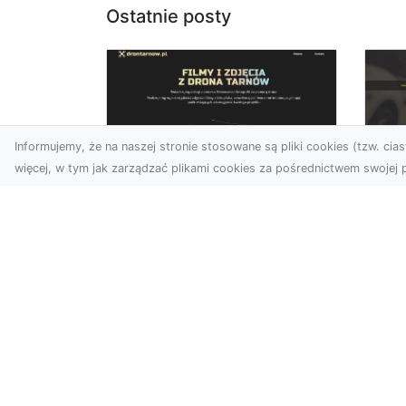
Ostatnie posty
Informujemy, że na naszej stronie stosowane są pliki cookies (tzw. ciast
więcej, w tym jak zarządzać plikami cookies za pośrednictwem swojej p
Usługi dronem
FH
Tarnów – innowacyjne
Pr
podejście do
Dr
fotografii i filmowania
na
Fotografia i filmowanie z
Dl
drona stały się jednymi z
FH
najpopularniejszych
Pa
technologii
Dr
wykorzystywany...