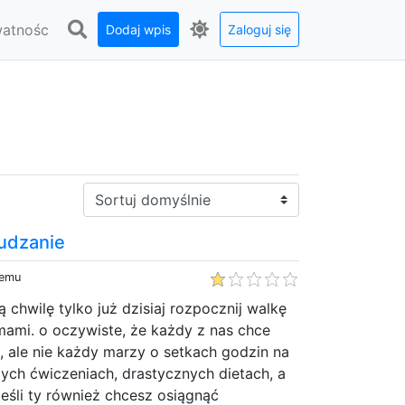
watnośc
Dodaj wpis
Zaloguj się
Sortuj:
hudzanie
temu
ą chwilę tylko już dzisiaj rozpocznij walkę
mami. o oczywiste, że każdy z nas chce
, ale nie każdy marzy o setkach godzin na
ych ćwiczeniach, drastycznych dietach, a
eśli ty również chcesz osiągnąć