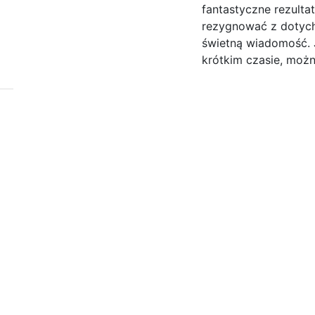
fantastyczne rezulta
rezygnować z dotych
świetną wiadomość. 
krótkim czasie, moż