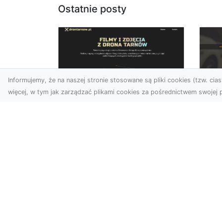
Ostatnie posty
Informujemy, że na naszej stronie stosowane są pliki cookies (tzw. ciast
więcej, w tym jak zarządzać plikami cookies za pośrednictwem swojej p
Usługi dronem
FH
Tarnów – innowacyjne
Pr
podejście do
Dr
fotografii i filmowania
na
Fotografia i filmowanie z
Dl
drona stały się jednymi z
FH
najpopularniejszych
Pa
technologii
Dr
wykorzystywany...