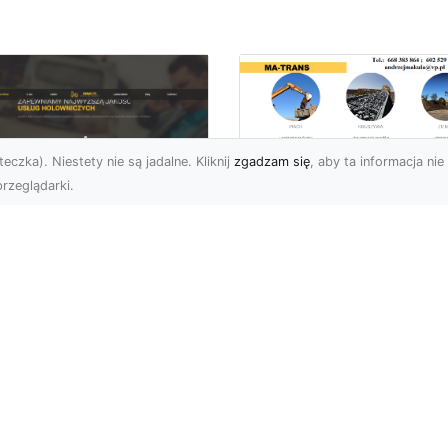
eczka). Niestety nie są jadalne. Kliknij
zgadzam się
, aby ta informacja nie 
rzeglądarki.
Przygotowanie
Terenu pod Budow
U XMar –
w Radomiu –
ofesjonalna Pomoc
Kompleksowe Usług
ogowa w Radomiu
MA-TRANS
 Wyciągnięcie Ręki
Profesjonalne
aczego Warto Wybrać
Przygotowanie Terenu –
U XMar jako Swojego
Podstawa Każdej Inwesty
rtnera Pomocy
Budowlanej Firma MA-
ogowej? Każdy kierowca,
TRANS z Radom...