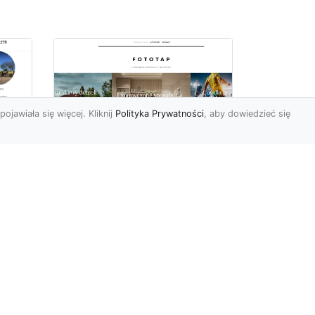
pojawiała się więcej. Kliknij
Polityka Prywatności
, aby dowiedzieć się
ę
Jaki rodzaj tapety
najlepiej sprawdza się
i
na ścianie
Tapety znane są
powszechnie od wielu,
wielu lat. Jednak muliłby się
cji
ten, kto sądziłby, że nic
się...