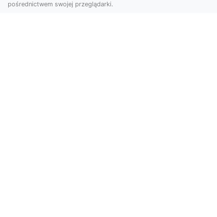
pośrednictwem swojej przeglądarki.
Usługi dronem Tarnów – innowacyjne
podejście do fotografii i filmowania
Fotografia i filmowanie z drona stały się jednymi
z najpopularniejszych technologii
wykorzystywany...