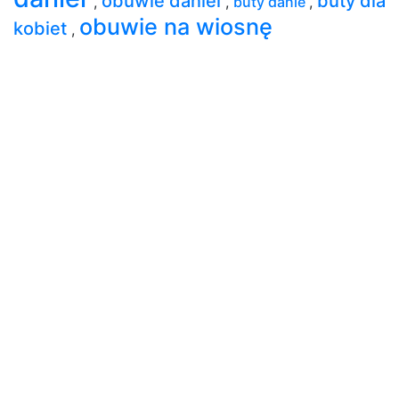
obuwie daniel
buty dla
,
,
buty danie
,
obuwie na wiosnę
kobiet
,