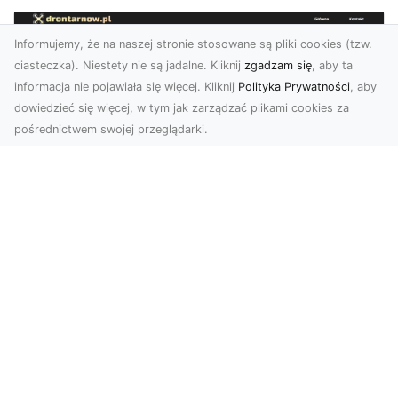
Informujemy, że na naszej stronie stosowane są pliki cookies (tzw.
ciasteczka). Niestety nie są jadalne. Kliknij
zgadzam się
, aby ta
informacja nie pojawiała się więcej. Kliknij
Polityka Prywatności
, aby
dowiedzieć się więcej, w tym jak zarządzać plikami cookies za
pośrednictwem swojej przeglądarki.
Usługi dronem Tarnów – innowacyjne
podejście do fotografii i filmowania
Fotografia i filmowanie z drona stały się jednymi
z najpopularniejszych technologii
wykorzystywany...