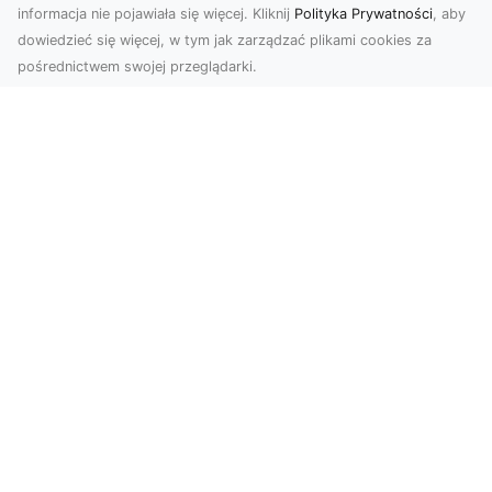
informacja nie pojawiała się więcej. Kliknij
Polityka Prywatności
, aby
dowiedzieć się więcej, w tym jak zarządzać plikami cookies za
pośrednictwem swojej przeglądarki.
Usługi dronem Tarnów – innowacyjne
podejście do fotografii i filmowania
Fotografia i filmowanie z drona stały się jednymi
z najpopularniejszych technologii
wykorzystywany...