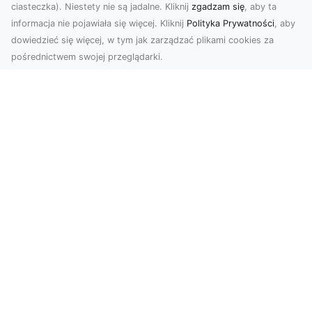
ciasteczka). Niestety nie są jadalne. Kliknij
zgadzam się
, aby ta
informacja nie pojawiała się więcej. Kliknij
Polityka Prywatności
, aby
dowiedzieć się więcej, w tym jak zarządzać plikami cookies za
pośrednictwem swojej przeglądarki.
Usługi dronem Tarnów – innowacyjne
podejście do fotografii i filmowania
Fotografia i filmowanie z drona stały się jednymi
z najpopularniejszych technologii
wykorzystywany...