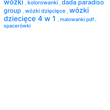
wózki
dada paradiso
kolorowanki
,
,
wózki
group
wózki dzięcięce
,
,
dziecięce 4 w 1
malowanki pdf
,
,
spacerówki