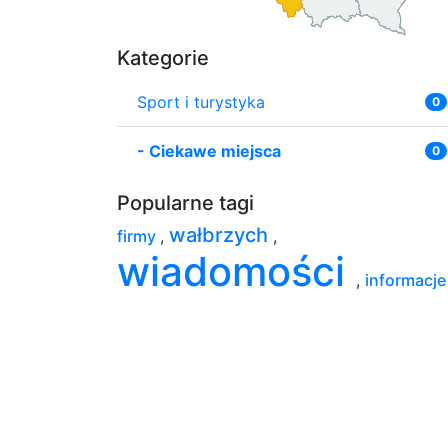
Kategorie
Sport i turystyka
0
-
Ciekawe miejsca
0
Popularne tagi
wałbrzych
firmy
,
,
wiadomości
,
informacje