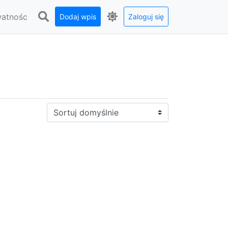
watnośc
Dodaj wpis
Zaloguj się
Sortuj: