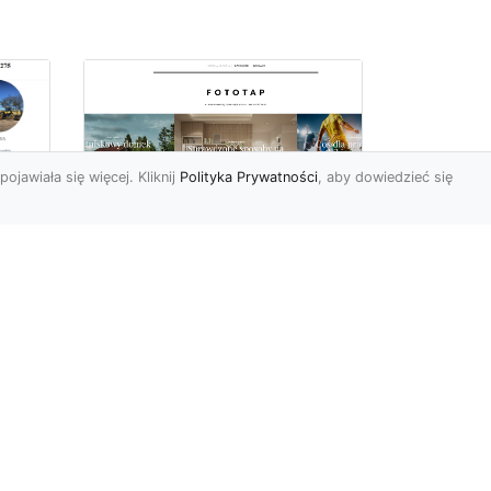
pojawiała się więcej. Kliknij
Polityka Prywatności
, aby dowiedzieć się
ę
Jaki rodzaj tapety
najlepiej sprawdza się
i
na ścianie
Tapety znane są
powszechnie od wielu,
wielu lat. Jednak muliłby się
cji
ten, kto sądziłby, że nic
się...