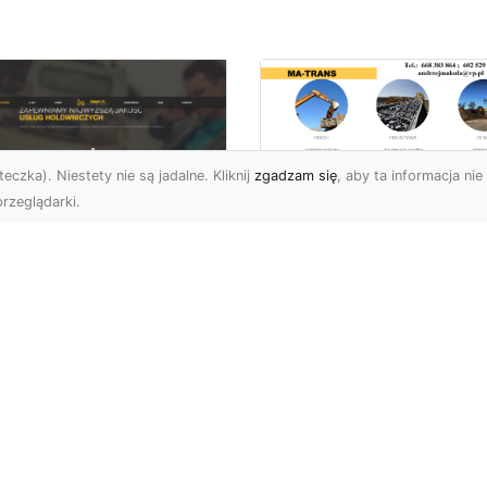
eczka). Niestety nie są jadalne. Kliknij
zgadzam się
, aby ta informacja nie 
rzeglądarki.
Przygotowanie
Terenu pod Budow
U XMar –
w Radomiu –
ofesjonalna Pomoc
Kompleksowe Usług
ogowa w Radomiu
MA-TRANS
 Wyciągnięcie Ręki
Profesjonalne
aczego Warto Wybrać
Przygotowanie Terenu –
U XMar jako Swojego
Podstawa Każdej Inwesty
rtnera Pomocy
Budowlanej Firma MA-
ogowej? Każdy kierowca,
TRANS z Radom...