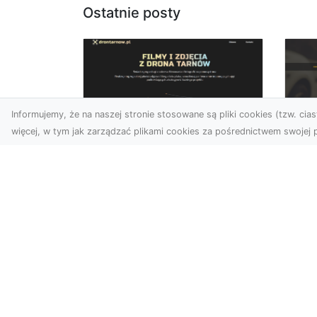
Ostatnie posty
Informujemy, że na naszej stronie stosowane są pliki cookies (tzw. ciast
więcej, w tym jak zarządzać plikami cookies za pośrednictwem swojej p
Usługi dronem
FH
Tarnów – innowacyjne
Pr
podejście do
Dr
fotografii i filmowania
na
Fotografia i filmowanie z
Dl
drona stały się jednymi z
FH
najpopularniejszych
Pa
technologii
Dr
wykorzystywany...