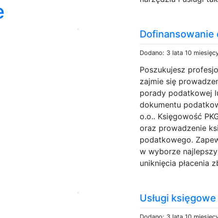
e
Dofinansowanie 
Dodano: 3 lata 10 miesięc
Poszukujesz profesj
zajmie się prowadze
porady podatkowej l
dokumentu podatkow
o.o.. Księgowość PKG
oraz prowadzenie ksi
podatkowego. Zapew
w wyborze najlepsz
uniknięcia płacenia 
Usługi księgowe
Dodano: 3 lata 10 miesięc