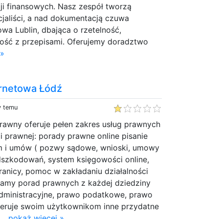
i finansowych. Nasz zespół tworzą
jaliści, a nad dokumentacją czuwa
a Lublin, dbająca o rzetelność,
ość z przepisami. Oferujemy doradztwo
 »
rnetowa Łódź
y temu
rawny oferuje pełen zakres usług prawnych
ii prawnej: porady prawne online pisanie
m i umów ( pozwy sądowe, wnioski, umowy
odszkodowań, system księgowości online,
anicy, pomoc w zakładaniu działalności
lamy porad prawnych z każdej dziedziny
administracyjne, prawo podatkowe, prawo
oferuje swoim użytkownikom inne przydatne
...
pokaż więcej »