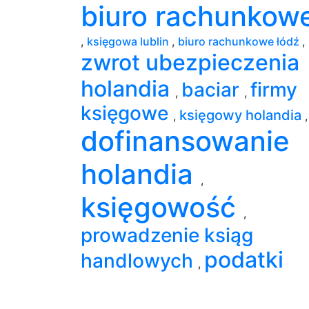
biuro rachunkow
,
księgowa lublin
,
biuro rachunkowe łódź
,
zwrot ubezpieczenia
holandia
baciar
firmy
,
,
księgowe
księgowy holandia
,
,
dofinansowanie
holandia
,
księgowość
,
prowadzenie ksiąg
podatki
handlowych
,