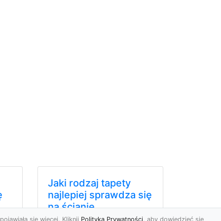
Jaki rodzaj tapety
ę
najlepiej sprawdza się
na ścianie
i
pojawiała się więcej. Kliknij
Polityka Prywatności
, aby dowiedzieć się