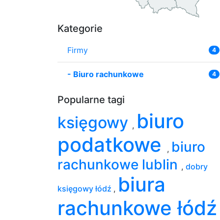
Kategorie
Firmy
4
-
Biuro rachunkowe
4
Popularne tagi
biuro
księgowy
,
podatkowe
biuro
,
rachunkowe lublin
,
dobry
biura
księgowy łódź
,
rachunkowe łód