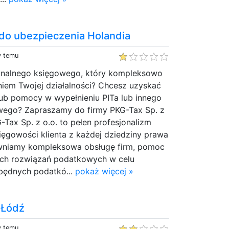
do ubezpieczenia Holandia
y temu
onalnego księgowego, który kompleksowo
niem Twojej działalności? Chcesz uzyskać
ub pomocy w wypełnieniu PITa lub innego
ego? Zapraszamy do firmy PKG-Tax Sp. z
-Tax Sp. z o.o. to pełen profesjonalizm
ęgowości klienta z każdej dziedziny prawa
niamy kompleksowa obsługę firm, pomoc
ych rozwiązań podatkowych w celu
zbędnych podatkó...
pokaż więcej »
 Łódź
y temu