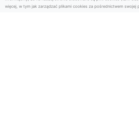
więcej, w tym jak zarządzać plikami cookies za pośrednictwem swojej p
Fotografia i filmowanie z
Dl
drona stały się jednymi z
FH
najpopularniejszych
Pa
technologii
Dr
wykorzystywany...
naw
DotComPark.pl - nowoczesny katal
Odkryj nowoczesny katalog stron, który uł
informacji, produktów i usług online. Znajd
dziedzin i rozwijaj swoje internetowe doświ
korzystaj z nowoczesnej platformy katalog
Zobacz również: