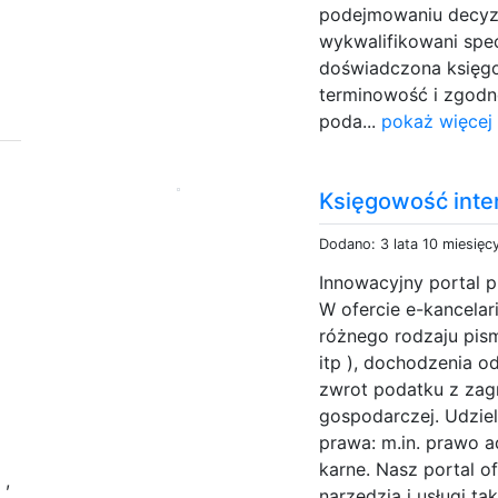
podejmowaniu decyzj
wykwalifikowani spec
doświadczona księgow
terminowość i zgodn
poda...
pokaż więcej
Księgowość inte
Dodano: 3 lata 10 miesięc
Innowacyjny portal p
W ofercie e-kancelar
różnego rodzaju pis
itp ), dochodzenia 
zwrot podatku z zagr
gospodarczej. Udzie
prawa: m.in. prawo 
ź
karne. Nasz portal 
,
narzędzia i usługi tak