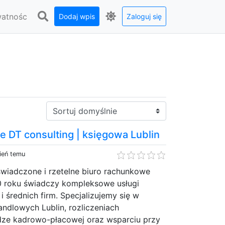
watnośc
Dodaj wpis
Zaloguj się
Sortuj:
 DT consulting | księgowa Lublin
ień temu
świadczone i rzetelne biuro rachunkowe
00 roku świadczy kompleksowe usługi
i średnich firm. Specjalizujemy się w
ndlowych Lublin, rozliczeniach
ze kadrowo-płacowej oraz wsparciu przy