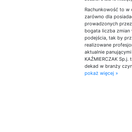
Rachunkowość to w o
zarówno dla posiadac
prowadzonych przez
bogata liczba zmia
podejścia, tak by pr
realizowane profesj
aktualnie panującym
KAŹMIERCZAK Sp.j. to
dekad w branży czyn
pokaż więcej »