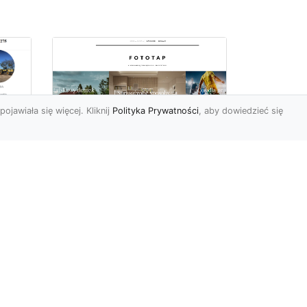
pojawiała się więcej. Kliknij
Polityka Prywatności
, aby dowiedzieć się
ę
Jaki rodzaj tapety
najlepiej sprawdza się
i
na ścianie
Tapety znane są
powszechnie od wielu,
wielu lat. Jednak muliłby się
cji
ten, kto sądziłby, że nic
się...