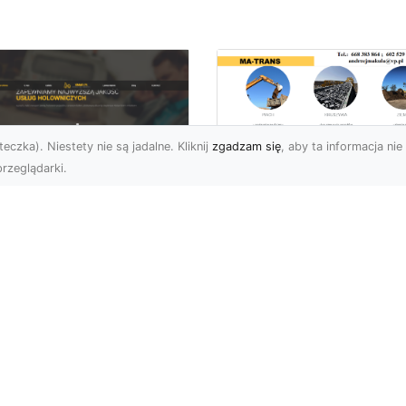
eczka). Niestety nie są jadalne. Kliknij
zgadzam się
, aby ta informacja nie 
rzeglądarki.
Przygotowanie
Terenu pod Budow
U XMar –
w Radomiu –
ofesjonalna Pomoc
Kompleksowe Usług
ogowa w Radomiu
MA-TRANS
 Wyciągnięcie Ręki
Profesjonalne
aczego Warto Wybrać
Przygotowanie Terenu –
U XMar jako Swojego
Podstawa Każdej Inwesty
rtnera Pomocy
Budowlanej Firma MA-
ogowej? Każdy kierowca,
TRANS z Radom...