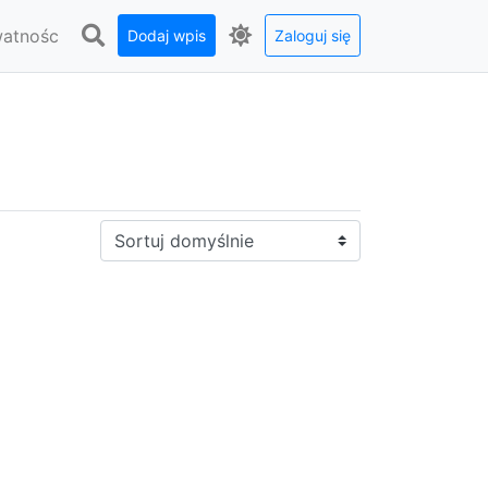
watnośc
Dodaj wpis
Zaloguj się
Sortuj: