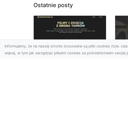
Ostatnie posty
Informujemy, że na naszej stronie stosowane są pliki cookies (tzw. ciast
więcej, w tym jak zarządzać plikami cookies za pośrednictwem swojej p
Usługi dronem
FH
Tarnów – innowacyjne
Pr
podejście do
Dr
fotografii i filmowania
na
Fotografia i filmowanie z
Dl
drona stały się jednymi z
FH
najpopularniejszych
Pa
technologii
Dr
wykorzystywany...