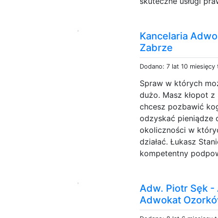
skuteczne usługi pra
Kancelaria Adwo
Zabrze
Dodano: 7 lat 10 miesięcy
Spraw w których moż
dużo. Masz kłopot z
chcesz pozbawić kog
odzyskać pieniądze 
okoliczności w który
działać. Łukasz Sta
kompetentny podpowie
Adw. Piotr Sęk -
Adwokat Ozork