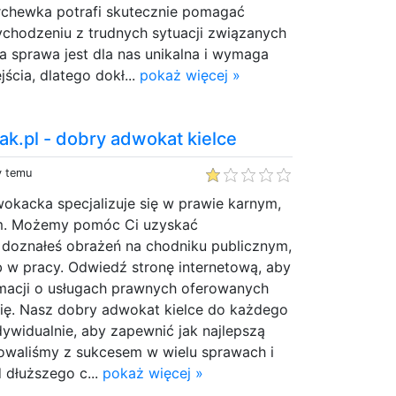
chewka potrafi skutecznie pomagać
chodzeniu z trudnych sytuacji związanych
a sprawa jest dla nas unikalna i wymaga
ścia, dlatego dokł...
pokaż więcej »
k.pl - dobry adwokat kielce
y temu
okacka specjalizuje się w prawie karnym,
ym. Możemy pomóc Ci uzyskać
i doznałeś obrażeń na chodniku publicznym,
b w pracy. Odwiedź stronę internetową, aby
rmacji o usługach prawnych oferowanych
rię. Nasz dobry adwokat kielce do każdego
dywidualnie, aby zapewnić jak najlepszą
waliśmy z sukcesem w wielu sprawach i
 dłuższego c...
pokaż więcej »