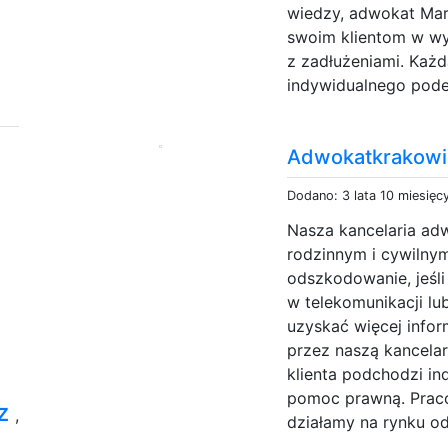
wiedzy, adwokat Mar
swoim klientom w wy
z zadłużeniami. Każd
indywidualnego podej
Adwokatkrakowia
Dodano: 3 lata 10 miesięc
Nasza kancelaria adw
rodzinnym i cywiln
odszkodowanie, jeśl
w telekomunikacji lu
uzyskać więcej info
przez naszą kancela
klienta podchodzi in
pomoc prawną. Praco
rz
,
działamy na rynku od