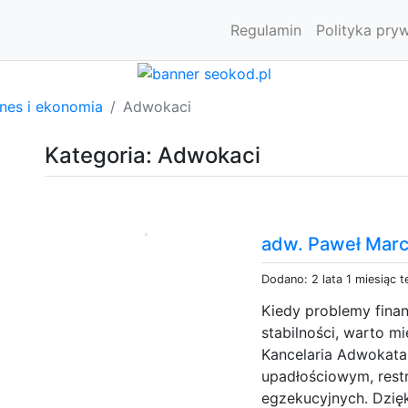
Regulamin
Polityka pry
znes i ekonomia
Adwokaci
Kategoria: Adwokaci
adw. Paweł Marc
Dodano: 2 lata 1 miesiąc 
Kiedy problemy fina
stabilności, warto 
Kancelaria Adwokata 
upadłościowym, rest
egzekucyjnych. Dzięk