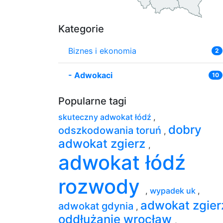
Kategorie
Biznes i ekonomia
2
-
Adwokaci
10
Popularne tagi
skuteczny adwokat łódź
,
dobry
odszkodowania toruń
,
adwokat zgierz
,
adwokat łódź
rozwody
,
wypadek uk
,
adwokat zgie
adwokat gdynia
,
oddłużanie wrocław
,