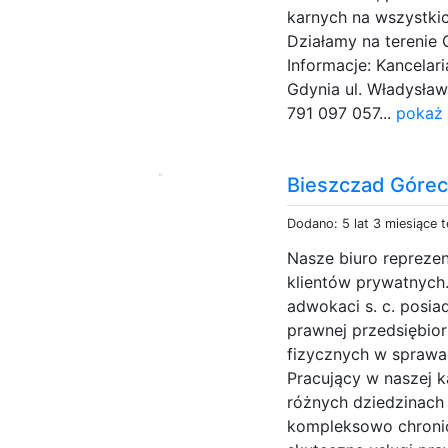
karnych na wszystki
Działamy na terenie 
Informacje: Kancela
Gdynia ul. Władysława
791 097 057...
pokaż 
Bieszczad Górec
Dodano: 5 lat 3 miesiące 
Nasze biuro reprezen
klientów prywatnych
adwokaci s. c. posi
prawnej przedsiębio
fizycznych w sprawa
Pracujący w naszej k
różnych dziedzinach
kompleksowo chronić