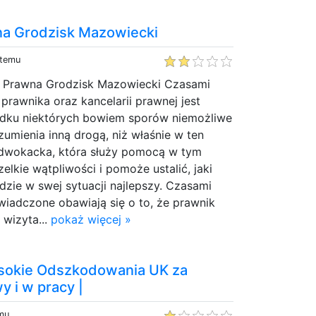
na Grodzisk Mazowiecki
 temu
a Prawna Grodzisk Mazowiecki Czasami
 prawnika oraz kancelarii prawnej jest
dku niektórych bowiem sporów niemożliwe
zumienia inną drogą, niż właśnie w ten
adwokacka, która służy pomocą w tym
elkie wątpliwości i pomoże ustalić, jaki
ędzie w swej sytuacji najlepszy. Czasami
wiadczone obawiają się o to, że prawnik
 wizyta...
pokaż więcej »
sokie Odszkodowania UK za
 i w pracy |
emu