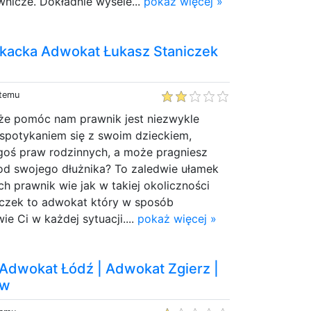
wnicze. Dokładnie wysele...
pokaż więcej »
kacka Adwokat Łukasz Staniczek
 temu
e pomóc nam prawnik jest niezwykle
 spotykaniem się z swoim dzieckiem,
oś praw rodzinnych, a może pragniesz
od swojego dłużnika? To zaledwie ułamek
ch prawnik wie jak w takiej okoliczności
niczek to adwokat który w sposób
 Ci w każdej sytuacji....
pokaż więcej »
 Adwokat Łódź | Adwokat Zgierz |
ów