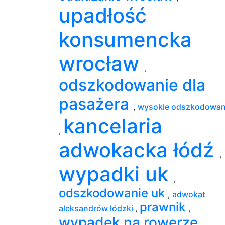
upadłość
konsumencka
wrocław
,
odszkodowanie dla
pasażera
,
wysokie odszkodowan
kancelaria
,
adwokacka łódź
,
wypadki uk
,
odszkodowanie uk
,
adwokat
prawnik
aleksandrów łódzki
,
,
wypadek na rowerze
,