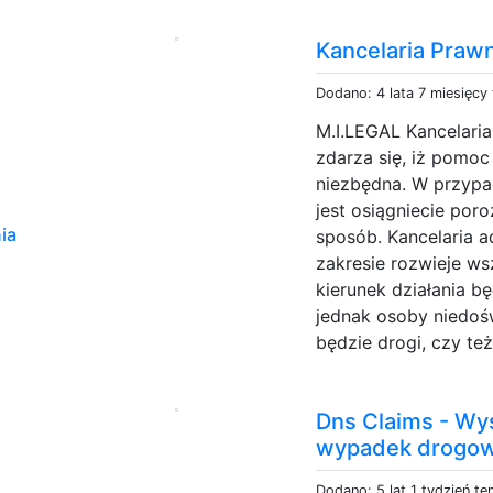
Kancelaria Praw
Dodano: 4 lata 7 miesięcy
M.I.LEGAL Kancelari
zdarza się, iż pomoc
niezbędna. W przypa
jest osiągniecie poro
ia
sposób. Kancelaria 
zakresie rozwieje wsz
kierunek działania b
jednak osoby niedoś
będzie drogi, czy też
Dns Claims - Wy
wypadek drogowy
Dodano: 5 lat 1 tydzień t