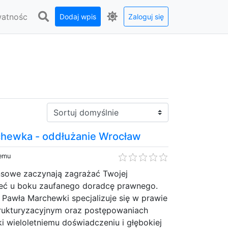
watnośc
Dodaj wpis
Zaloguj się
Sortuj:
hewka - oddłużanie Wrocław
temu
nsowe zaczynają zagrażać Twojej
mieć u boku zaufanego doradcę prawnego.
Pawła Marchewki specjalizuje się w prawie
rukturyzacyjnym oraz postępowaniach
i wieloletniemu doświadczeniu i głębokiej