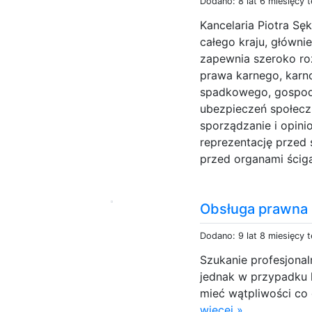
Dodano: 8 lat 6 miesięcy 
Kancelaria Piotra Sęk
całego kraju, główni
zapewnia szeroko ro
prawa karnego, karn
spadkowego, gospoda
ubezpieczeń społecz
sporządzanie i opini
reprezentację przed
przed organami ściga
Obsługa prawna -
Dodano: 9 lat 8 miesięcy 
Szukanie profesjonal
jednak w przypadku k
mieć wątpliwości co 
więcej »