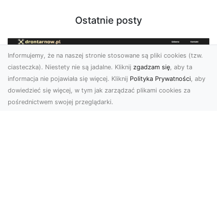
Ostatnie posty
Informujemy, że na naszej stronie stosowane są pliki cookies (tzw.
ciasteczka). Niestety nie są jadalne. Kliknij
zgadzam się
, aby ta
informacja nie pojawiała się więcej. Kliknij
Polityka Prywatności
, aby
dowiedzieć się więcej, w tym jak zarządzać plikami cookies za
pośrednictwem swojej przeglądarki.
Usługi dronem Tarnów – innowacyjne
podejście do fotografii i filmowania
Fotografia i filmowanie z drona stały się jednymi
z najpopularniejszych technologii
wykorzystywany...