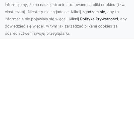
Informujemy, że na naszej stronie stosowane są pliki cookies (tzw.
ciasteczka). Niestety nie są jadalne. Kliknij
zgadzam się
, aby ta
informacja nie pojawiała się więcej. Kliknij
Polityka Prywatności
, aby
dowiedzieć się więcej, w tym jak zarządzać plikami cookies za
pośrednictwem swojej przeglądarki.
Usługi dronem Tarnów – innowacyjne
podejście do fotografii i filmowania
Fotografia i filmowanie z drona stały się jednymi
z najpopularniejszych technologii
wykorzystywany...