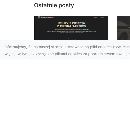
Ostatnie posty
Informujemy, że na naszej stronie stosowane są pliki cookies (tzw. ciast
więcej, w tym jak zarządzać plikami cookies za pośrednictwem swojej p
Usługi dronem
FH
Tarnów – innowacyjne
Pr
podejście do
Dr
fotografii i filmowania
na
Fotografia i filmowanie z
Dl
drona stały się jednymi z
FH
najpopularniejszych
Pa
technologii
Dr
wykorzystywany...