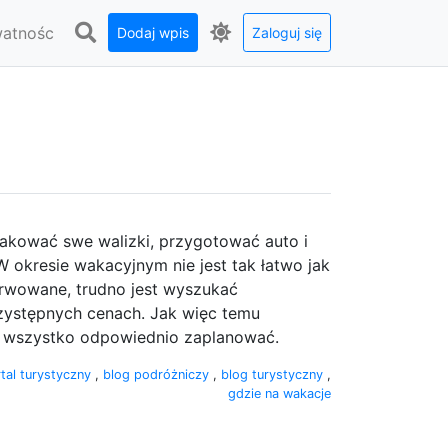
watnośc
Dodaj wpis
Zaloguj się
akować swe walizki, przygotować auto i
 okresie wakacyjnym nie jest tak łatwo jak
rwowane, trudno jest wyszukać
zystępnych cenach. Jak więc temu
ej wszystko odpowiednio zaplanować.
tal turystyczny
,
blog podróżniczy
,
blog turystyczny
,
gdzie na wakacje