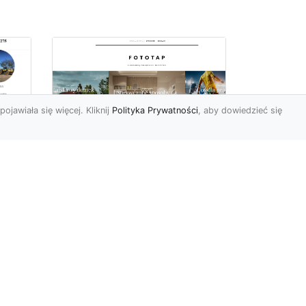
pojawiała się więcej. Kliknij
Polityka Prywatności
, aby dowiedzieć się
ę
Jaki rodzaj tapety
najlepiej sprawdza się
i
na ścianie
Tapety znane są
powszechnie od wielu,
wielu lat. Jednak muliłby się
cji
ten, kto sądziłby, że nic
się...