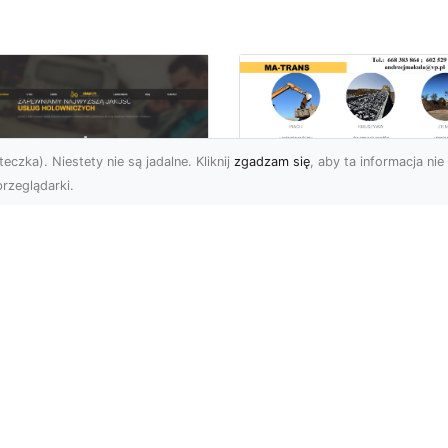
eczka). Niestety nie są jadalne. Kliknij
zgadzam się
, aby ta informacja nie 
rzeglądarki.
Przygotowanie
Terenu pod Budow
U XMar –
w Radomiu –
ofesjonalna Pomoc
Kompleksowe Usług
ogowa w Radomiu
MA-TRANS
 Wyciągnięcie Ręki
Profesjonalne
aczego Warto Wybrać
Przygotowanie Terenu –
U XMar jako Swojego
Podstawa Każdej Inwesty
rtnera Pomocy
Budowlanej Firma MA-
ogowej? Każdy kierowca,
TRANS z Radom...