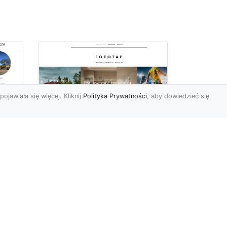
pojawiała się więcej. Kliknij
Polityka Prywatności
, aby dowiedzieć się
ę
Jaki rodzaj tapety
najlepiej sprawdza się
i
na ścianie
Tapety znane są
powszechnie od wielu,
wielu lat. Jednak muliłby się
cji
ten, kto sądziłby, że nic