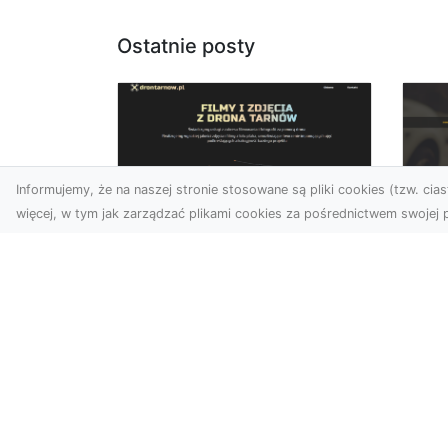
Ostatnie posty
Informujemy, że na naszej stronie stosowane są pliki cookies (tzw. ciast
więcej, w tym jak zarządzać plikami cookies za pośrednictwem swojej p
Usługi dronem
FH
Tarnów – innowacyjne
Pr
podejście do
Dr
fotografii i filmowania
na
Fotografia i filmowanie z
Dl
drona stały się jednymi z
FH
najpopularniejszych
Pa
technologii