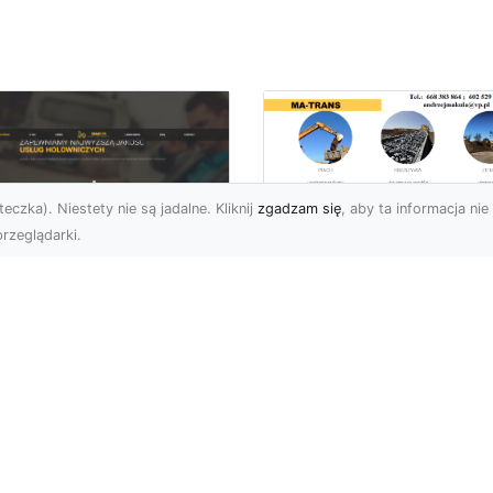
eczka). Niestety nie są jadalne. Kliknij
zgadzam się
, aby ta informacja nie 
rzeglądarki.
Przygotowanie
Terenu pod Budow
U XMar –
w Radomiu –
ofesjonalna Pomoc
Kompleksowe Usług
ogowa w Radomiu
MA-TRANS
 Wyciągnięcie Ręki
Profesjonalne
aczego Warto Wybrać
Przygotowanie Terenu –
U XMar jako Swojego
Podstawa Każdej Inwesty
rtnera Pomocy
Budowlanej Firma MA-