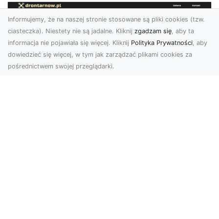
Informujemy, że na naszej stronie stosowane są pliki cookies (tzw.
ciasteczka). Niestety nie są jadalne. Kliknij
zgadzam się
, aby ta
informacja nie pojawiała się więcej. Kliknij
Polityka Prywatności
, aby
dowiedzieć się więcej, w tym jak zarządzać plikami cookies za
pośrednictwem swojej przeglądarki.
Usługi dronem Tarnów – innowacyjne
podejście do fotografii i filmowania
Fotografia i filmowanie z drona stały się jednymi
z najpopularniejszych technologii
wykorzystywany...