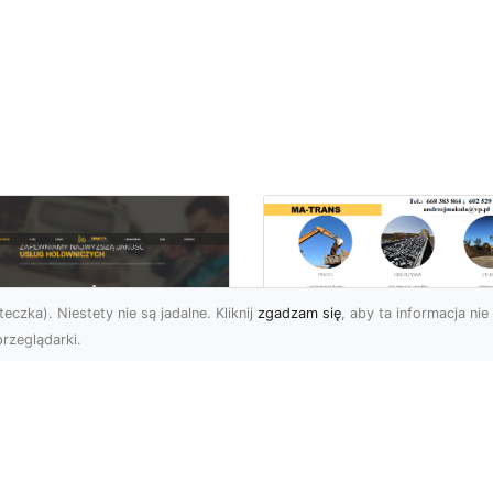
eczka). Niestety nie są jadalne. Kliknij
zgadzam się
, aby ta informacja nie 
rzeglądarki.
Przygotowanie
Terenu pod Budow
U XMar –
w Radomiu –
ofesjonalna Pomoc
Kompleksowe Usług
ogowa w Radomiu
MA-TRANS
 Wyciągnięcie Ręki