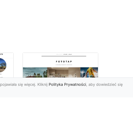
pojawiała się więcej. Kliknij
Polityka Prywatności
, aby dowiedzieć się
ę
Jaki rodzaj tapety
najlepiej sprawdza się
i
na ścianie