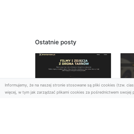
Ostatnie posty
Informujemy, że na naszej stronie stosowane są pliki cookies (tzw. ciast
więcej, w tym jak zarządzać plikami cookies za pośrednictwem swojej p
Usługi dronem
FH
Tarnów – innowacyjne
Pr
podejście do
Dr
fotografii i filmowania
na