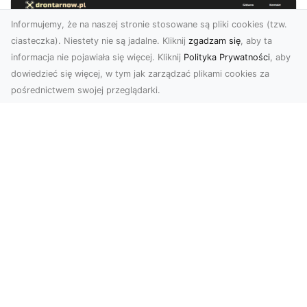
Informujemy, że na naszej stronie stosowane są pliki cookies (tzw.
ciasteczka). Niestety nie są jadalne. Kliknij
zgadzam się
, aby ta
informacja nie pojawiała się więcej. Kliknij
Polityka Prywatności
, aby
dowiedzieć się więcej, w tym jak zarządzać plikami cookies za
pośrednictwem swojej przeglądarki.
Usługi dronem Tarnów – innowacyjne
podejście do fotografii i filmowania
Fotografia i filmowanie z drona stały się jednymi
z najpopularniejszych technologii
wykorzystywany...