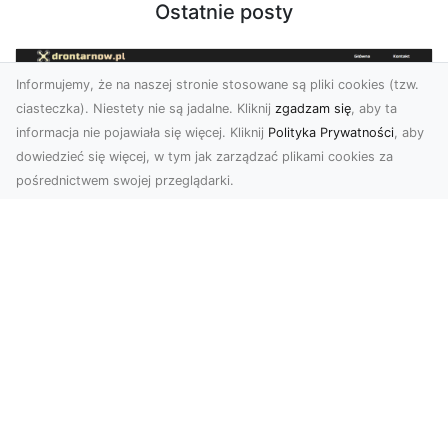
Ostatnie posty
Informujemy, że na naszej stronie stosowane są pliki cookies (tzw.
ciasteczka). Niestety nie są jadalne. Kliknij
zgadzam się
, aby ta
informacja nie pojawiała się więcej. Kliknij
Polityka Prywatności
, aby
dowiedzieć się więcej, w tym jak zarządzać plikami cookies za
pośrednictwem swojej przeglądarki.
Usługi dronem Tarnów – innowacyjne
podejście do fotografii i filmowania
Fotografia i filmowanie z drona stały się jednymi
z najpopularniejszych technologii
wykorzystywany...