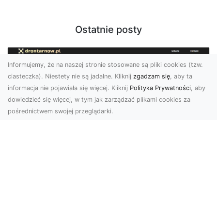
Ostatnie posty
Informujemy, że na naszej stronie stosowane są pliki cookies (tzw.
ciasteczka). Niestety nie są jadalne. Kliknij
zgadzam się
, aby ta
informacja nie pojawiała się więcej. Kliknij
Polityka Prywatności
, aby
dowiedzieć się więcej, w tym jak zarządzać plikami cookies za
pośrednictwem swojej przeglądarki.
Usługi dronem Tarnów – innowacyjne
podejście do fotografii i filmowania
Fotografia i filmowanie z drona stały się jednymi
z najpopularniejszych technologii