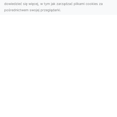
dowiedzieć się więcej, w tym jak zarządzać plikami cookies za
pośrednictwem swojej przeglądarki.
Usługi dronem Tarnów – innowacyjne
podejście do fotografii i filmowania
Fotografia i filmowanie z drona stały się jednymi
z najpopularniejszych technologii
wykorzystywany...