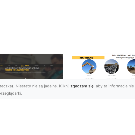
eczka). Niestety nie są jadalne. Kliknij
zgadzam się
, aby ta informacja nie 
rzeglądarki.
Przygotowanie
Terenu pod Budow
U XMar –
w Radomiu –
ofesjonalna Pomoc
Kompleksowe Usług
ogowa w Radomiu
MA-TRANS
 Wyciągnięcie Ręki