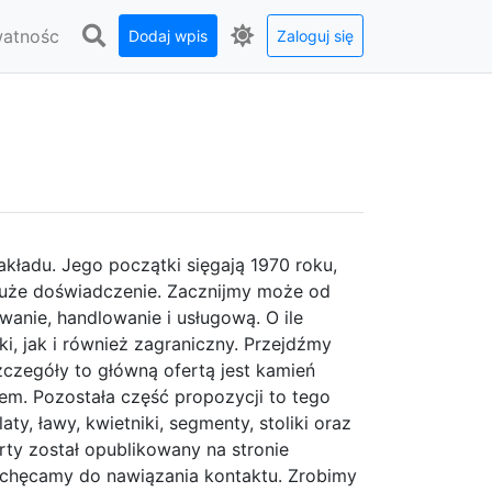
watnośc
Dodaj wpis
Zaloguj się
kładu. Jego początki sięgają 1970 roku,
duże doświadczenie. Zacznijmy może od
wanie, handlowanie i usługową. O ile
ki, jak i również zagraniczny. Przejdźmy
szczegóły to główną ofertą jest kamień
bem. Pozostała część propozycji to tego
ty, ławy, kwietniki, segmenty, stoliki oraz
rty został opublikowany na stronie
zachęcamy do nawiązania kontaktu. Zrobimy