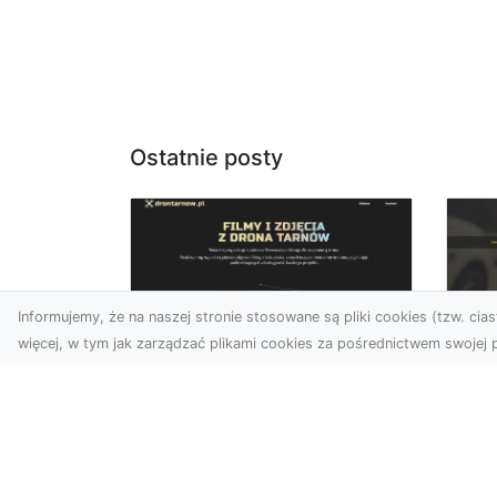
Ostatnie posty
Informujemy, że na naszej stronie stosowane są pliki cookies (tzw. ciast
więcej, w tym jak zarządzać plikami cookies za pośrednictwem swojej p
Usługi dronem
FH
Tarnów – innowacyjne
Pr
podejście do
Dr
fotografii i filmowania
na