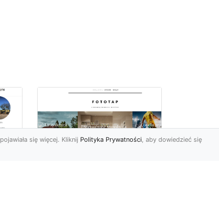
pojawiała się więcej. Kliknij
Polityka Prywatności
, aby dowiedzieć się
ę
Jaki rodzaj tapety
najlepiej sprawdza się
i
na ścianie