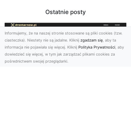
Ostatnie posty
Informujemy, że na naszej stronie stosowane są pliki cookies (tzw.
ciasteczka). Niestety nie są jadalne. Kliknij
zgadzam się
, aby ta
informacja nie pojawiała się więcej. Kliknij
Polityka Prywatności
, aby
dowiedzieć się więcej, w tym jak zarządzać plikami cookies za
pośrednictwem swojej przeglądarki.
Usługi dronem Tarnów – innowacyjne
podejście do fotografii i filmowania
Fotografia i filmowanie z drona stały się jednymi
z najpopularniejszych technologii
wykorzystywany...