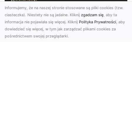
Informujemy, że na naszej stronie stosowane są pliki cookies (tzw.
ciasteczka). Niestety nie są jadalne. Kliknij
zgadzam się
, aby ta
informacja nie pojawiała się więcej. Kliknij
Polityka Prywatności
, aby
dowiedzieć się więcej, w tym jak zarządzać plikami cookies za
pośrednictwem swojej przeglądarki.
Usługi dronem Tarnów – innowacyjne
podejście do fotografii i filmowania
Fotografia i filmowanie z drona stały się jednymi
z najpopularniejszych technologii
wykorzystywany...