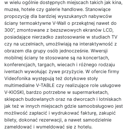
w wielu ogólnie dostępnych miejscach takich jak kina,
muzea, hotele czy galerie handlowe. Stanowiące
propozycję dla bardziej wyszukanych nabywców
ściany termoaktywne V-Wall o przekątnej nawet do
300”, zmontowane z bezszwowych ekranów LCD,
posiadające nierzadko zastosowanie w studiach TV
czy na uczelniach, umożliwiają na interaktywność z
obrazem dla grupy osób jednocześnie. Wwersji
mobilnej ściany te stosowane są na koncertach,
konferencjach, targach, wiecach i różnego rodzaju
iventach wywołując żywe przyżycie. W ofercie firmy
Videofonika występują też dotykowe stoły
multimedialne V-TABLE czy realizujące role usługowe
V-KIOSKI, bardzo potrzebne w supermarketach,
sklepach budowlanych oraz na dworcach i lotniskach
jak też w innych miejscach gdzie samoobsługowo jest
możliwość zapłacić i wydrukować fakturę, zakupić
bilety, dokonać rezerwacji, a nawet samodzielnie
zameldować i wymeldować się z hotelu.