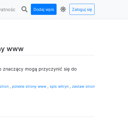
watnośc
Dodaj wpis
Zaloguj się
rony www
ób znaczący mogą przyczynić się do
 stron
,
polskie strony www
,
spis witryn
,
zestaw stron