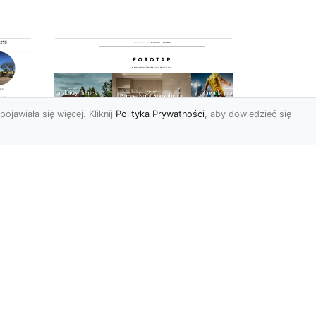
pojawiała się więcej. Kliknij
Polityka Prywatności
, aby dowiedzieć się
ę
Jaki rodzaj tapety
najlepiej sprawdza się
i
na ścianie
Tapety znane są
powszechnie od wielu,
wielu lat. Jednak muliłby się
cji
ten, kto sądziłby, że nic
się...