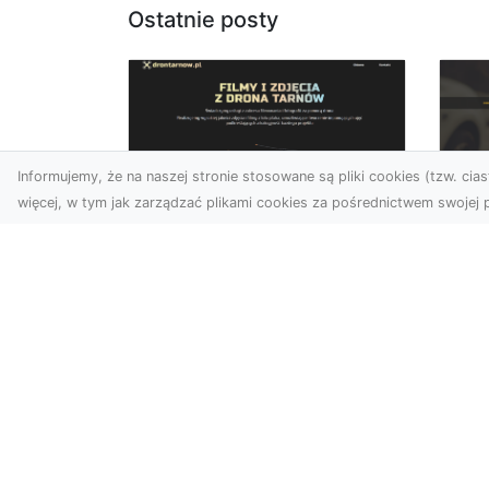
Ostatnie posty
Informujemy, że na naszej stronie stosowane są pliki cookies (tzw. ciast
więcej, w tym jak zarządzać plikami cookies za pośrednictwem swojej p
Usługi dronem
FH
Tarnów – innowacyjne
Pr
podejście do
Dr
fotografii i filmowania
na
Fotografia i filmowanie z
Dl
drona stały się jednymi z
FH
najpopularniejszych
Pa
technologii
Dr
wykorzystywany...