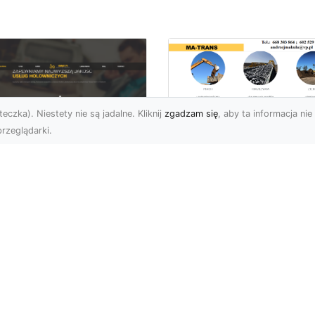
eczka). Niestety nie są jadalne. Kliknij
zgadzam się
, aby ta informacja nie 
rzeglądarki.
Przygotowanie
Terenu pod Budow
U XMar –
w Radomiu –
ofesjonalna Pomoc
Kompleksowe Usług
ogowa w Radomiu
MA-TRANS
 Wyciągnięcie Ręki
Profesjonalne
aczego Warto Wybrać
Przygotowanie Terenu –
U XMar jako Swojego
Podstawa Każdej Inwesty
rtnera Pomocy
Budowlanej Firma MA-
ogowej? Każdy kierowca,
TRANS z Radom...