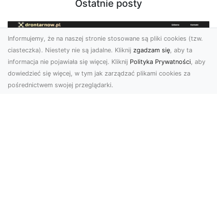
Ostatnie posty
Informujemy, że na naszej stronie stosowane są pliki cookies (tzw.
ciasteczka). Niestety nie są jadalne. Kliknij
zgadzam się
, aby ta
informacja nie pojawiała się więcej. Kliknij
Polityka Prywatności
, aby
dowiedzieć się więcej, w tym jak zarządzać plikami cookies za
pośrednictwem swojej przeglądarki.
Usługi dronem Tarnów – innowacyjne
podejście do fotografii i filmowania
Fotografia i filmowanie z drona stały się jednymi
z najpopularniejszych technologii
wykorzystywany...