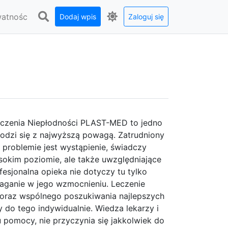
watnośc
Dodaj wpis
Zaloguj się
eczenia Niepłodności PLAST-MED to jedno
hodzi się z najwyższą powagą. Zatrudniony
problemie jest wystąpienie, świadczy
ysokim poziomie, ale także uwzględniające
sjonalna opieka nie dotyczy tu tylko
maganie w jego wzmocnieniu. Leczenie
i oraz wspólnego poszukiwania najlepszych
 do tego indywidualnie. Wiedza lekarzy i
 pomocy, nie przyczynia się jakkolwiek do