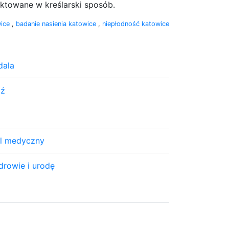
aktowane w kreślarski sposób.
wice
,
badanie nasienia katowice
,
niepłodność katowice
dala
dź
al medyczny
drowie i urodę