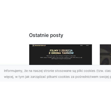
Ostatnie posty
Informujemy, że na naszej stronie stosowane są pliki cookies (tzw. ciast
więcej, w tym jak zarządzać plikami cookies za pośrednictwem swojej p
Usługi dronem
FH
Tarnów – innowacyjne
Pr
podejście do
Dr
fotografii i filmowania
na