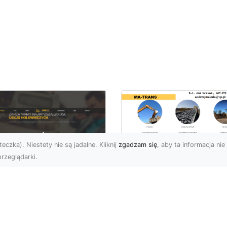
eczka). Niestety nie są jadalne. Kliknij
zgadzam się
, aby ta informacja nie 
rzeglądarki.
Przygotowanie
Terenu pod Budow
U XMar –
w Radomiu –
ofesjonalna Pomoc
Kompleksowe Usług
ogowa w Radomiu
MA-TRANS
 Wyciągnięcie Ręki