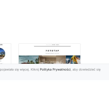
pojawiała się więcej. Kliknij
Polityka Prywatności
, aby dowiedzieć się
ę
Jaki rodzaj tapety
najlepiej sprawdza się
i
na ścianie