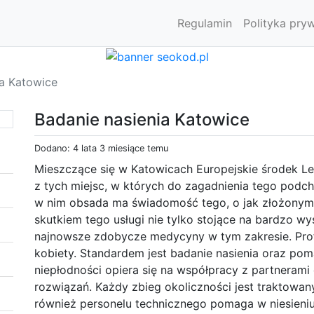
Regulamin
Polityka pry
ia Katowice
Badanie nasienia Katowice
Dodano: 4 lata 3 miesiące temu
Mieszczące się w Katowicach Europejskie środek L
z tych miejsc, w których do zagadnienia tego podc
w nim obsada ma świadomość tego, o jak złożonym 
skutkiem tego usługi nie tylko stojące na bardzo w
najnowsze zdobycze medycyny w tym zakresie. Profe
kobiety. Standardem jest badanie nasienia oraz po
niepłodności opiera się na współpracy z partneram
rozwiązań. Każdy zbieg okoliczności jest traktowany
również personelu technicznego pomaga w niesieniu