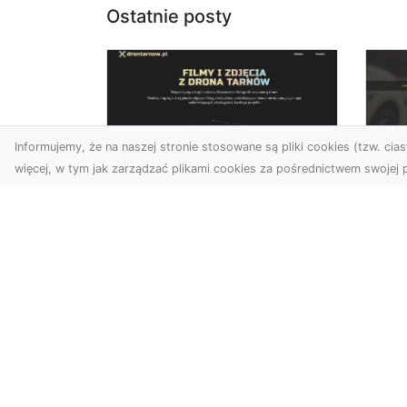
Ostatnie posty
Informujemy, że na naszej stronie stosowane są pliki cookies (tzw. ciast
więcej, w tym jak zarządzać plikami cookies za pośrednictwem swojej p
Usługi dronem
FH
Tarnów – innowacyjne
Pr
podejście do
Dr
fotografii i filmowania
na
Fotografia i filmowanie z
Dl
drona stały się jednymi z
FH
najpopularniejszych
Pa
technologii
Dr
wykorzystywany...