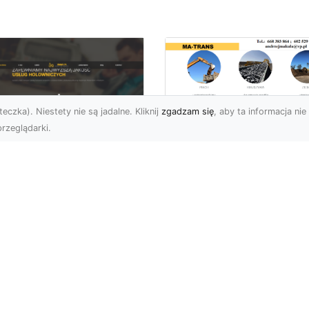
eczka). Niestety nie są jadalne. Kliknij
zgadzam się
, aby ta informacja nie 
rzeglądarki.
Przygotowanie
Terenu pod Budow
U XMar –
w Radomiu –
ofesjonalna Pomoc
Kompleksowe Usług
ogowa w Radomiu
MA-TRANS
 Wyciągnięcie Ręki
Profesjonalne
aczego Warto Wybrać
Przygotowanie Terenu –
U XMar jako Swojego
Podstawa Każdej Inwesty
rtnera Pomocy
Budowlanej Firma MA-
ogowej? Każdy kierowca,
TRANS z Radom...