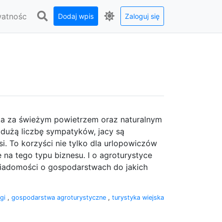
watnośc
Dodaj wpis
Zaloguj się
eka za świeżym powietrzem oraz naturalnym
dużą liczbę sympatyków, jacy są
. To korzyści nie tylko dla urlopowiczów
 na tego typu biznesu. I o agroturystyce
wiadomości o gospodarstwach do jakich
egi
,
gospodarstwa agroturystyczne
,
turystyka wiejska