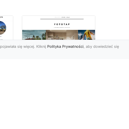
pojawiała się więcej. Kliknij
Polityka Prywatności
, aby dowiedzieć się
ę
Jaki rodzaj tapety
najlepiej sprawdza się
i
na ścianie
Tapety znane są
powszechnie od wielu,
wielu lat. Jednak muliłby się
cji
ten, kto sądziłby, że nic
się...